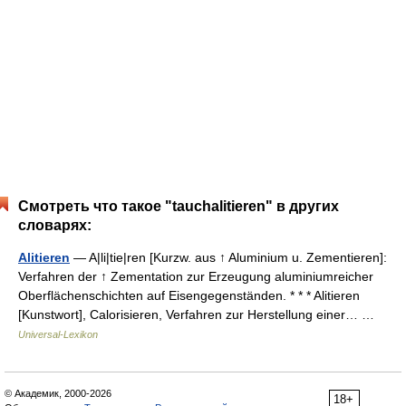
Смотреть что такое "tauchalitieren" в других
словарях:
Alitieren
— A|li|tie|ren [Kurzw. aus ↑ Aluminium u. Zementieren]:
Verfahren der ↑ Zementation zur Erzeugung aluminiumreicher
Oberflächenschichten auf Eisengegenständen. * * * Alitieren
[Kunstwort], Calorisieren, Verfahren zur Herstellung einer… …
Universal-Lexikon
© Академик, 2000-2026
18+